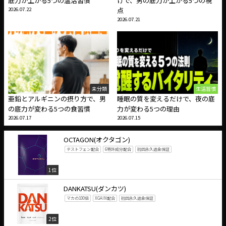
底力が上がる5つの温活習慣
けで、男の底力が上がる5つの視
2026.07.22
点
2026.07.21
未分類
生活習慣
亜鉛とアルギニンの摂り方で、男
睡眠の質を変えるだけで、夜の底
の底力が変わる5つの食習慣
力が変わる5つの理由
2026.07.17
2026.07.15
OCTAGON(オクタゴン)
テストフェン配合
6特許成分配合
初回永久返金保証
1位
DANKATSU(ダンカツ)
マカの100倍
XGAIN配合
初回永久返金保証
2位