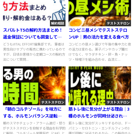
解約相談
テストステロン
スパルトT5の解約方法まとめ！
コンビニ昼メシでテストステロ
返金保証についても調査してみ
ンUP｜男の活力を変える食べ方
た
どうもVITAL EFFORT編集部です。 筆者は
コンビニの昼メシ選びで午後の集中力と夜
男性向けサプリの販売に携わっているので
の活力は変わる。菓子パンやカップ麺だ
すが、日頃お客様から定期コースの解約方
けでなく、サラダチキン・卵・魚・ナッ
法について質問...
ツ・味噌汁を組み合わせ、血流と...
テストステロン
テストステロン
「朝のコルチゾール」を味方に
筋トレ後に気分が上がる理由｜3
する、ホルモンバランス逆転戦
種のホルモンが同時分泌される
略
仕組み
朝のスマホチェック・アラーム連打・怒り
筋トレ後に気分がスッキリするのは、ドー
がテストステロンを抑制する理由を科学的
パミン・セロトニン・エンドルフィンの3
に解説。コルチゾール覚醒反応（CAR）と
種が同時に分泌されるから。この脳内ホル