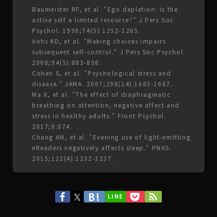
Baumeister RF, et al. "Ego depletion: Is the
active self a limited resource?" J Pers Soc
Psychol. 1998;74(5):1252-1265.
Vohs KD, et al. "Making choices impairs
subsequent self-control." J Pers Soc Psychol.
2008;94(5):883-898.
Cohen S, et al. "Psychological stress and
disease." JAMA. 2007;298(14):1685-1687.
Ma X, et al. "The effect of diaphragmatic
breathing on attention, negative affect and
stress in healthy adults." Front Psychol.
2017;8:874.
Chang AM, et al. "Evening use of light-emitting
eReaders negatively affects sleep." PNAS.
2015;112(4):1232-1237.
LINE