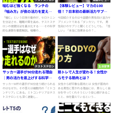
噛むほど強くなる ランチの
【体験レビュー】マカの100
「噛み方」が夜の活力を変える
倍！？日本初の最新活力サプリ
理由
【ダンカツ】
「噛む」という日常の動作が、セロトニン
今回紹介するのは今話題の男性向け活力サ
を分泌させ、睡眠の質を高め、テストステ
プリメントである「ダンカツ」です。 男
ロンの夜間分泌を最大化する——その科学
性向けのサプリと聞くとどうしても、「怪
的な連鎖を徹底解説。咀嚼の...
しい」「本当に効果あるの？...
テストステロン
生活習慣
サッカー選手が90分走れる理由
筋トレで人生が変わる！女性か
｜男の活力を底上げする科学的
らモテる筋肉とは？
メカニズム
サッカーW杯の選手が90分走り続けられる
女性から好印象な筋肉とは 女性が筋肉の
のはなぜか。その答えは細胞内の「ミトコ
ある男性に惹かれる理由には、男らしく自
ンドリア」にある。ミトコンドリアはテス
分を守ってくれそうという安心感があるこ
トステロンとも深く連動し...
とと、体を鍛えているという...