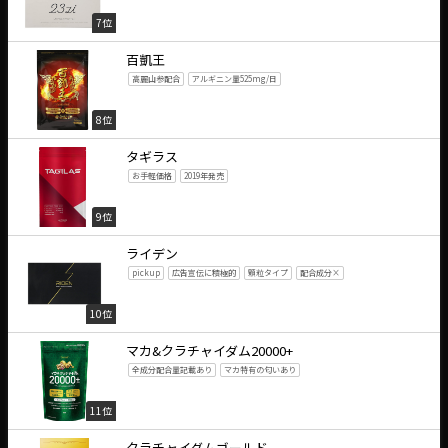
7位
百凱王
高麗山参配合
アルギニン量525mg/日
8位
タギラス
お手軽価格
2019年発売
9位
ライデン
pickup
広告宣伝に積極的
顆粒タイプ
配合成分×
10位
マカ&クラチャイダム20000+
全成分配合量記載あり
マカ特有の匂いあり
11位
クラチャイダムゴールド