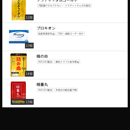
内容量がかなり少ない
クラチャイダムのみ配合
12位
プロキオン
指定医薬部外品
70代～高齢ユーザー向け
13位
精の命
MACAXS配合
解約トラブル発生商品
14位
精養丸
MACAXS配合
全成分の配合量不明
13位