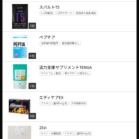
スパルトT5
LJ100配合
LINEサポート
初回永久返金保証
3位
ペプチア
泌尿器科医監修
配合量記載なし
4位
活力支援サプリメントTENGA
テストフェン配合
導入サポート成分なし
5位
エディケアEX
アルギニン量690mg/日
大手製薬会社
6位
23zi
セクシー女優起用
アルギニン量690mg/日