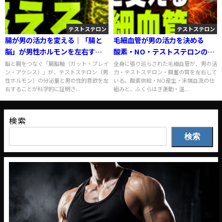
テストステロン
テストステロン
腸が男の活力を変える｜「腸と
毛細血管が男の活力を決める
脳」が男性ホルモンを左右する
酸素・NO・テストステロンの関
科学
係と強化法
脳と腸をつなぐ「腸脳軸（ガット・ブレイ
全身に張り巡らされた毛細血管が、男の活
ン・アクシス）」が、テストステロン（男
力・テストステロン・興奮の質を左右して
性ホルモン）の分泌量と男の性的意欲を左
いる。酸素供給・NO産生・末端血流の仕
右することが科学的に証明さ...
組みと、ふくらはぎ運動・温...
検索
検索