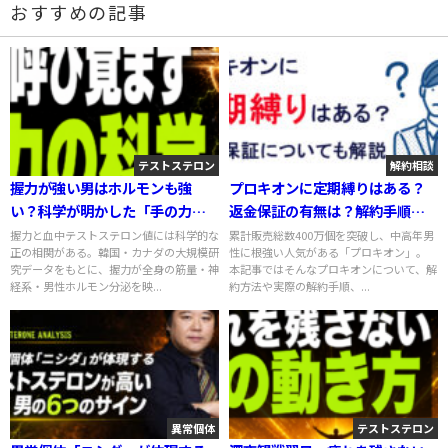
おすすめの記事
テストステロン
解約相談
握力が強い男はホルモンも強
プロキオンに定期縛りはある？
い？科学が明かした「手の力」
返金保証の有無は？解約手順も
と男性ホルモンの意外な真実
詳しく解説！
握力と血中テストステロン値には科学的な
累計販売総数400万個を突破し、中高年男
正の相関がある。韓国・カナダの大規模研
性に根強い人気がある「プロキオン」。
究データをもとに、握力が全身の筋量・神
本記事ではそんなプロキオンについて、解
経系・男性ホルモン分泌を映...
約方法や実際の解約手順、...
異常個体
テストステロン