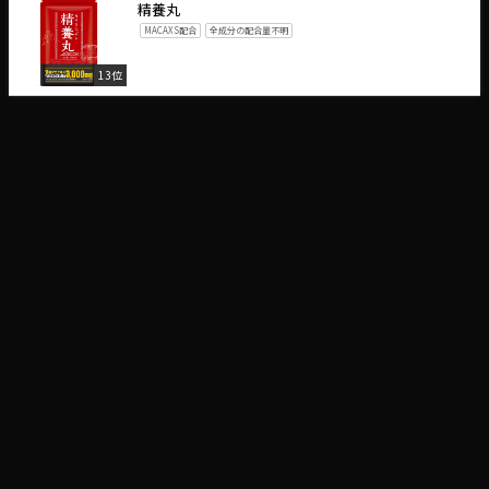
精養丸
MACAXS配合
全成分の配合量不明
13位