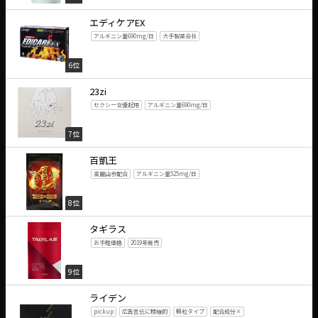
エディケアEX
アルギニン量690mg/日
大手製薬会社
6位
23zi
セクシー女優起用
アルギニン量690mg/日
7位
百凱王
高麗山参配合
アルギニン量525mg/日
8位
タギラス
お手軽価格
2019年発売
9位
ライデン
pickup
広告宣伝に積極的
顆粒タイプ
配合成分×