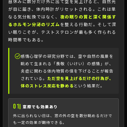
昼休みに数分だけ外に出て空を見上げると、自然光
が目に届き、体内時計がリセットされる。これは単
なる気分転換ではなく、
夜の眠りの質と深く関係す
るホルモン分泌のリズム
を整える行動だ。そして深
い眠りこそが、テストステロンが最も多く作られる
時間帯でもある。
感情心理学の研究分野では、空や自然の風景を
眺めて生まれる「畏敬（いけい）の感情」が、
炎症に関わる体内物質の値を下げることが報告
されている。
ただ空を見上げるだけの行為が、
体のストレス反応を静める
という結果だ。
01
窓際でも効果あり
外に出られない日は、窓の外の空を数分眺めるだけで
も一定の効果が期待できる。