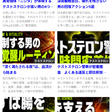
異常個体「ニシダ」が体現する
深夜観戦翌日、疲れを残さない
テストステロンが高い男の6つの
男の回復アクション5選
サイン
お笑い芸人・ラランドのニシダが筋トレ界
日本戦を観て寝不足の翌日、テストステロ
を震撼させた理由、それはテストステロン
ンは急落する。昼に外へ出る・水を飲む・
にあった。ほぼ未経験でビッグ3合計
タンパク質を食べる・10分歩く・スマホ
390kgを記録した"異常個体...
を早く閉じる。科学的根拠を...
テストステロン
テストステロン
"深く満たされる夜"は、血流か
テストステロン警察が密着捜
ら始まる
査 よくある違反と即日釈放マ
ニュアル
性行為時のパフォーマンスは「血流」で決
テストステロンを下げる習慣、あなたの一
まる。一酸化窒素・血管内皮の仕組みか
日に何個ある？朝日・姿勢・運動・深夜
ら、食事・運動・睡眠・ストレス管理ま
食・スマホ睡眠——科学データをもとに5
で、血流を改善して夜の充実感を...
大原因を解説。各違反の改善策...