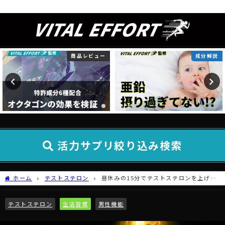
テストステロン研究所
商品レビュー
成分解説
活力サプリ絞り込み検索
ホーム
テストステロン
昼休みの15分でテストステロンを上げる
4つの習慣
テストステロン
生活習慣
男性機能