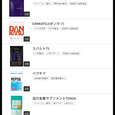
テストフェン配合
6特許成分配合
初回永久返金保証
1位
DANKATSU(ダンカツ)
マカの100倍
XGAIN配合
初回永久返金保証
2位
スパルトT5
LJ100配合
LINEサポート
初回永久返金保証
3位
ペプチア
泌尿器科医監修
配合量記載なし
4位
活力支援サプリメントTENGA
テストフェン配合
導入サポート成分なし
5位