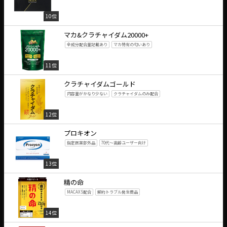
10位
マカ&クラチャイダム20000+
全成分配合量記載あり
マカ特有の匂いあり
11位
クラチャイダムゴールド
内容量がかなり少ない
クラチャイダムのみ配合
12位
プロキオン
指定医薬部外品
70代～高齢ユーザー向け
13位
精の命
MACAXS配合
解約トラブル発生商品
14位