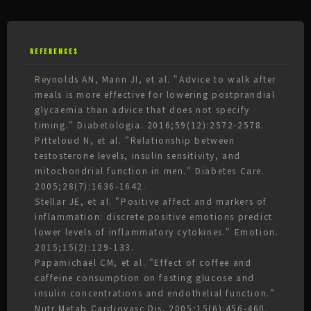
REFERENCES
Reynolds AN, Mann JI, et al. "Advice to walk after
meals is more effective for lowering postprandial
glycaemia than advice that does not specify
timing." Diabetologia. 2016;59(12):2572-2578.
Pitteloud N, et al. "Relationship between
testosterone levels, insulin sensitivity, and
mitochondrial function in men." Diabetes Care.
2005;28(7):1636-1642.
Stellar JE, et al. "Positive affect and markers of
inflammation: discrete positive emotions predict
lower levels of inflammatory cytokines." Emotion.
2015;15(2):129-133.
Papamichael CM, et al. "Effect of coffee and
caffeine consumption on fasting glucose and
insulin concentrations and endothelial function."
Nutr Metab Cardiovasc Dis. 2005;15(6):456-460.