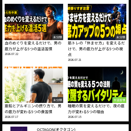
未分類
未分類
血のめぐりを変えるだけで、男の
筋トレの「休ませ方」を変えるだ
底力が上がる5つの温活習慣
けで、男の底力が上がる5つの視
2026.07.22
点
2026.07.21
未分類
生活習慣
亜鉛とアルギニンの摂り方で、男
睡眠の質を変えるだけで、夜の底
の底力が変わる5つの食習慣
力が変わる5つの理由
2026.07.17
2026.07.15
OCTAGON(オクタゴン)