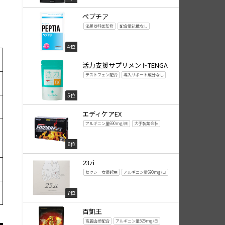
ペプチア
泌尿器科医監修
配合量記載なし
4位
活力支援サプリメントTENGA
テストフェン配合
導入サポート成分なし
5位
エディケアEX
アルギニン量690mg/日
大手製薬会社
6位
23zi
セクシー女優起用
アルギニン量690mg/日
7位
百凱王
高麗山参配合
アルギニン量525mg/日