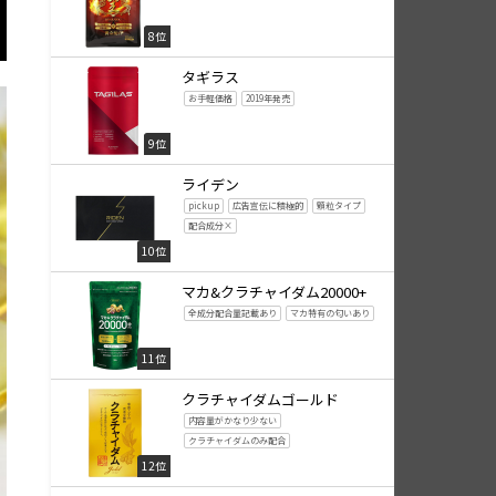
8位
タギラス
お手軽価格
2019年発売
9位
ライデン
pickup
広告宣伝に積極的
顆粒タイプ
配合成分×
10位
マカ&クラチャイダム20000+
全成分配合量記載あり
マカ特有の匂いあり
11位
クラチャイダムゴールド
内容量がかなり少ない
クラチャイダムのみ配合
12位