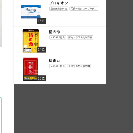
プロキオン
指定医薬部外品
70代～高齢ユーザー向け
13位
精の命
MACAXS配合
解約トラブル発生商品
14位
精養丸
MACAXS配合
全成分の配合量不明
13位