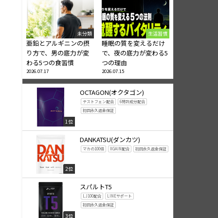
未分類
生活習慣
亜鉛とアルギニンの摂
睡眠の質を変えるだけ
り方で、男の底力が変
で、夜の底力が変わる5
わる5つの食習慣
つの理由
2026.07.17
2026.07.15
OCTAGON(オクタゴン)
テストフェン配合
6特許成分配合
初回永久返金保証
1位
DANKATSU(ダンカツ)
マカの100倍
XGAIN配合
初回永久返金保証
2位
スパルトT5
LJ100配合
LINEサポート
初回永久返金保証
3位