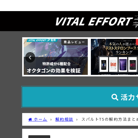
テストステロン研究所
生活習慣
商品レビュー
活力
ホーム
解約相談
スパルトT5の解約方法ま