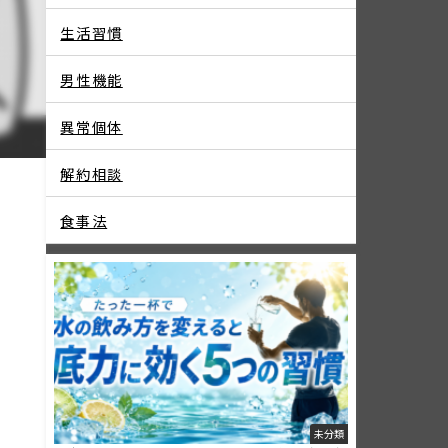
生活習慣
男性機能
異常個体
解約相談
食事法
よ
未分類