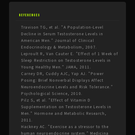
REFERENCES
Travison TG, et al. "A Population-Level
Decline in Serum Testosterone Levels in
American Men." Journal of Clinical
Endocrinology & Metabolism, 2007.
Leproult R, Van Cauter E. "Effect of 1 Week of
Sleep Restriction on Testosterone Levels in
Young Healthy Men." JAMA, 2011.
Carney DR, Cuddy AJC, Yap AJ. "Power
Posing: Brief Nonverbal Displays Affect
Neuroendocrine Levels and Risk Tolerance."
Psychological Science, 2010.
Pilz S, et al. "Effect of Vitamin D
Supplementation on Testosterone Levels in
Men." Hormone and Metabolic Research,
2011.
Hackney AC. "Exercise as a stressor to the
human neuroendocrine system." Medicina