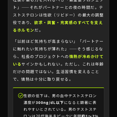
ト」——それがパートナーとの夜の時間だ。テ
ストステロンは性欲（リビドー）の最大の調整
役であり、
欲求・興奮・充実感のすべてを支え
るホルモン
だ。
「以前ほど気持ちが高まらない」「パートナー
に触れたい気持ちが薄れた」——そう感じるな
ら、社長のプロジェクトへの
情熱が冷めかけて
いる
サインかもしれない。ただし、これは年齢
だけの問題ではない。生活習慣を変えること
で、情熱は十分に取り戻せる。
性欲の低下は、男の血中テストステロン
濃度が
300ng/dL以下
になると顕著に表
れやすいとされている。男のテストステ
ロンは20代後半をピークに年間
約1〜2%