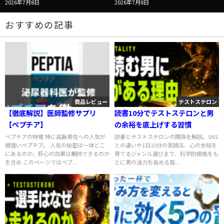
2026年7月8日
2026年7月8日
おすすめの記事
商品レビュー
テストステロン
【徹底解説】医師監修サプリ
読書10分でテストステロンと男
【ぺプチア】
の余裕を底上げする習慣
ぺプチアの特徴 特に高齢男性への人気が
読書とテストステロンの関係を解説。SNS
根強いぺプチア。 人気の秘密は一体どこ
との違いや1日10分の実践法、心の余裕を
にあるのか、肝心の効果は期待できるのか
育てるジャンル選びまで、科学的根拠をも
を含め このページではペプ...
とに男の活力を高める習...