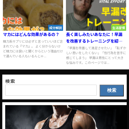
成分解説
生活習慣
マカにはどんな効果があるの？
長く楽しみたいあなたに！早漏
を改善するトレーニングを紹
精力系サプリには必ずと言っていいほど含
まれている『マカ』。 よく分からないけ
介！
「早漏を改善して満足させたい」「恥ずか
ど精力には良いと聞くからという理由だけ
しい思いをしたくない」「性行為を苦手に
で選んでいる人もいるんじゃ...
感じてしまう」 早漏は男性にとって大き
な悩みです。このページでは...
検索
検索