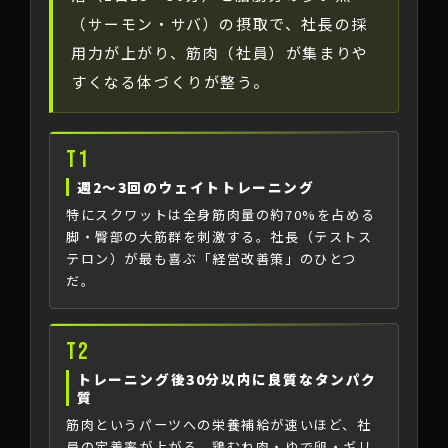
（サーモン・サバ）の摂取で、社長の採
用力が上がり、筋肉（社員）が集まりや
すくなる体づくりが整う。
T1
週2〜3回のウェイトトレーニング
特にスクワットは全身筋肉量の約70%を占める
脚・臀部の大筋群を刺激する。社長（テストス
テロン）が最も喜ぶ「経営改善策」のひとつ
だ。
T2
トレーニング後30分以内に良質なタンパク
質
筋肉というパーツへの栄養補給が速いほど、社
員の定着率が上がる。鶏むね肉・ゆで卵・ギリ