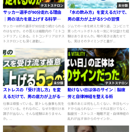
テストステロン
未分類
サッカー選手が90分走れる理由
「水の飲み方」を変えるだけで、
｜男の活力を底上げする科学的
男の底力が上がる5つの習慣
メカニズム
サッカーW杯の選手が90分走り続けられる
ジムでの一本を終えた帰り道、コンビニで
のはなぜか。その答えは細胞内の「ミトコ
買ったペットボトルを一気に半分空けた経
ンドリア」にある。ミトコンドリアはテス
験はありませんか。喉の渇きは満たせて
トステロンとも深く連動し...
も、実はそのタイミングと量が...
未分類
テストステロン
ストレスの「受け流し方」を変
動けない日は体のサイン｜脳疲
えるだけで、男の底力が上がる5
労と自律神経を整える術
つの整え方
仕事は頑張っている。筋トレも食事も気を
仕事のあとは何もしたくない、休日もベッ
つけている。それなのに、なぜか夜だけ本
ドから出られない――それは怠けでなく、
調子が出ない。そんな経験はありません
脳疲労・ストレス・睡眠不足・自律神経の
か。...
乱れが出す体からのサインか...