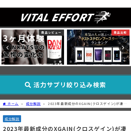
テストステロン研究所
商品比較
生活習慣
活力サプリ絞り込み検索
ホーム
成分解説
2023年最新成分のXGAIN(クロスゲイン)が凄す
ぎる！？
成分解説
2023年最新成分のXGAIN(クロスゲイン)が凄