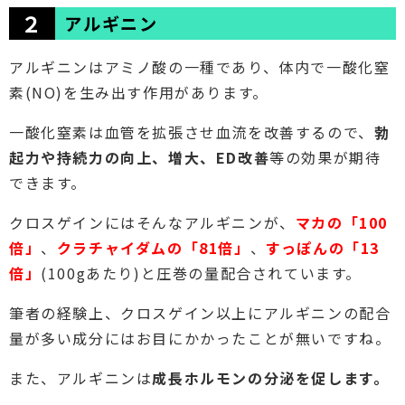
２
アルギニン
アルギニンはアミノ酸の一種であり、体内で一酸化窒
素(NO)を生み出す作用があります。
一酸化窒素は血管を拡張させ血流を改善するので、
勃
起力や持続力の向上、増大、ED改善
等の効果が期待
できます。
クロスゲインにはそんなアルギニンが、
マカの「100
倍」
、
クラチャイダムの「81倍」
、
すっぽんの「13
倍」
(100gあたり)と圧巻の量配合されています。
筆者の経験上、クロスゲイン以上にアルギニンの配合
量が多い成分にはお目にかかったことが無いですね。
また、アルギニンは
成長ホルモンの分泌を促します。