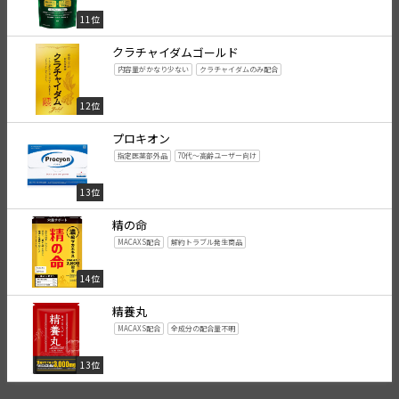
11位
クラチャイダムゴールド
内容量がかなり少ない
クラチャイダムのみ配合
12位
プロキオン
指定医薬部外品
70代～高齢ユーザー向け
13位
精の命
MACAXS配合
解約トラブル発生商品
14位
精養丸
MACAXS配合
全成分の配合量不明
13位