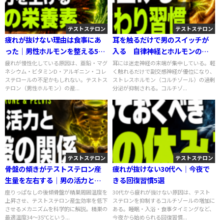
テストステロン
テストステロン
疲れが抜けない理由は食事にあ
耳を触るだけで男のスイッチが
った｜男性ホルモンを整える5つ
入る 自律神経とホルモンの意
の栄養素
外なつながり
疲れが慢性化している原因は、亜鉛・マグ
耳には迷走神経の末端が集中している。軽
ネシウム・ビタミンD・アルギニン・コレ
く触れるだけで副交感神経が優位になり、
ステロールの不足かもしれない。テストス
ストレスホルモン（コルチゾール）の過剰
テロン（男性ホルモン）の産...
分泌が抑制される。コルチゾ...
テストステロン
テストステロン
骨盤の傾きがテストステロン産
疲れが抜けない30代へ｜今夜で
生量を左右する｜男の活力と骨
きる回復習慣5選
盤の関係
座りっぱなしの後傾骨盤が精巣周囲温度を
30代から疲れが抜けない原因は、テスト
上昇させ、テストステロン産生効率を低下
ステロンを抑制するコルチゾールの増加に
させるメカニズムを科学的に解説。精巣の
ある。睡眠・入浴・食事タイミングなど、
最適温度34〜35℃という...
今夜から始められる回復習慣...