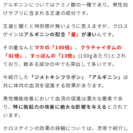
アルギニンについてはアミノ酸の一種であり、男性向
けサプリに含まれる王道の成分です。
王道と聞くと特別感が無いように思えますが、クロス
ゲインは
アルギニンの配合
「量」
が凄い
んです。
その量なんと
マカの「100倍」
、
クラチャイダムの
「81倍」
、
すっぽんの「13倍」
(100gあたり)とされ
ており、数ある成分の中でも突出して多いです。
今紹介した
「ジメトキシフラボン」「アルギニン」
は
共に体内の血流を促進する効果があります。
男性機能改善において血流の促進は重大な要素であ
り、
特に勃起力の改善に絶大な影響を与える
とされて
います。
クロスゲインの効果の詳細については、次項で紹介し