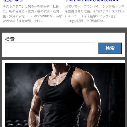
サイン
テストステロンは男の体を動かす「社長」
お笑い芸人・ラランドのニシダが筋トレ界
だ。朝の目覚め・気力・夜の欲求・筋肉
を震撼させた理由、それはテストステロン
量・気分の安定——この5つのKPIが、あな
にあった。ほぼ未経験でビッグ3合計
たの体の「経営状態」を映...
390kgを記録した"異常個体...
検索
検索