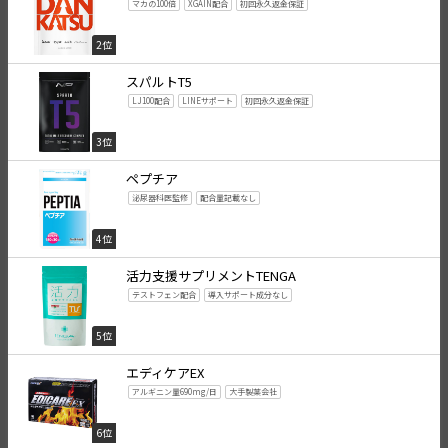
マカの100倍
XGAIN配合
初回永久返金保証
2位
スパルトT5
LJ100配合
LINEサポート
初回永久返金保証
3位
ペプチア
泌尿器科医監修
配合量記載なし
4位
活力支援サプリメントTENGA
テストフェン配合
導入サポート成分なし
5位
エディケアEX
アルギニン量690mg/日
大手製薬会社
6位