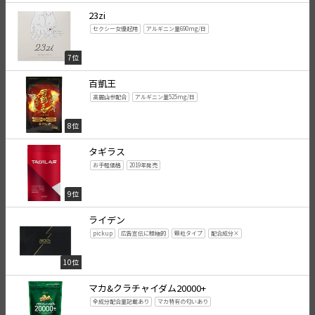
23zi
セクシー女優起用
アルギニン量690mg/日
7位
百凱王
高麗山参配合
アルギニン量525mg/日
8位
タギラス
お手軽価格
2019年発売
9位
ライデン
pickup
広告宣伝に積極的
顆粒タイプ
配合成分×
10位
マカ&クラチャイダム20000+
全成分配合量記載あり
マカ特有の匂いあり