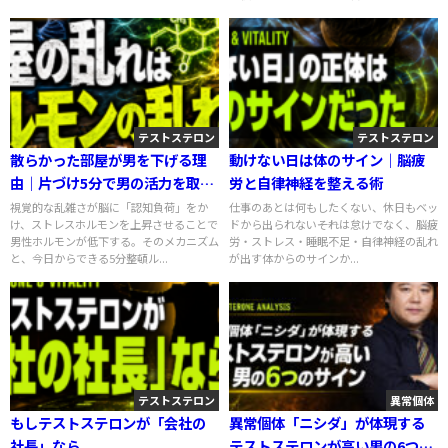
テストステロン
テストステロン
散らかった部屋が男を下げる理
動けない日は体のサイン｜脳疲
由｜片づけ5分で男の活力を取り
労と自律神経を整える術
戻す習慣
視覚的な乱雑さが脳に「認知負荷」をか
仕事のあとは何もしたくない、休日もベッ
け、ストレスホルモンを上昇させることで
ドから出られない――それは怠けでなく、脳疲
男性ホルモンが低下する。そのメカニズム
労・ストレス・睡眠不足・自律神経の乱れ
と、今日からできる5分整頓ル...
が出す体からのサインか...
テストステロン
異常個体
もしテストステロンが「会社の
異常個体「ニシダ」が体現する
社長」なら
テストステロンが高い男の6つの