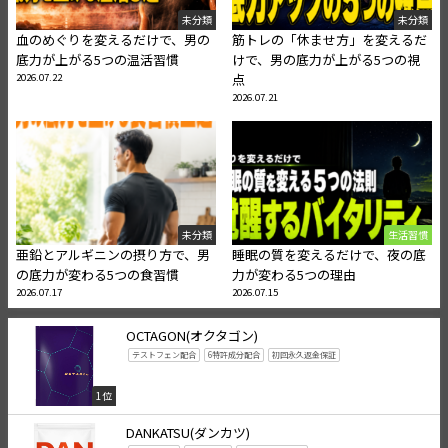
未分類
未分類
血のめぐりを変えるだけで、男の
筋トレの「休ませ方」を変えるだ
底力が上がる5つの温活習慣
けで、男の底力が上がる5つの視
2026.07.22
点
2026.07.21
未分類
生活習慣
亜鉛とアルギニンの摂り方で、男
睡眠の質を変えるだけで、夜の底
の底力が変わる5つの食習慣
力が変わる5つの理由
2026.07.17
2026.07.15
OCTAGON(オクタゴン)
テストフェン配合
6特許成分配合
初回永久返金保証
1位
DANKATSU(ダンカツ)