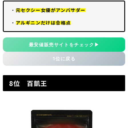
・
元セクシー女優がアンバサダー
・
アルギニンだけは合格点
最安値販売サイトをチェック
▶
1位に戻る
8位 百凱王