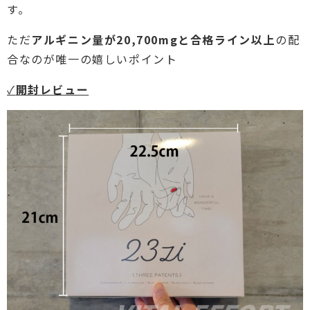
す。
ただ
アルギニン量が20,700mgと合格ライン以上
の配
合なのが唯一の嬉しいポイント
✓
開封レビュー