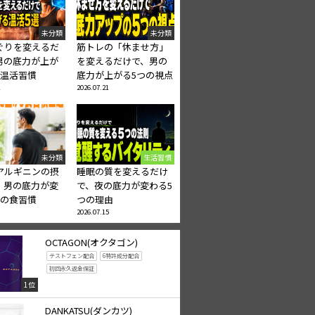
未分類
未分類
ぐりを変えるだ
筋トレの「休ませ方」
男の底力が上が
を変えるだけで、男の
の温活習慣
底力が上がる5つの視点
2026.07.21
未分類
生活習慣
アルギニンの摂
睡眠の質を変えるだけ
、男の底力が変
で、夜の底力が変わる5
つの食習慣
つの理由
2026.07.15
OCTAGON(オクタゴン)
テストフェン配合
6特許成分配合
初回永久返金保証
1位
DANKATSU(ダンカツ)