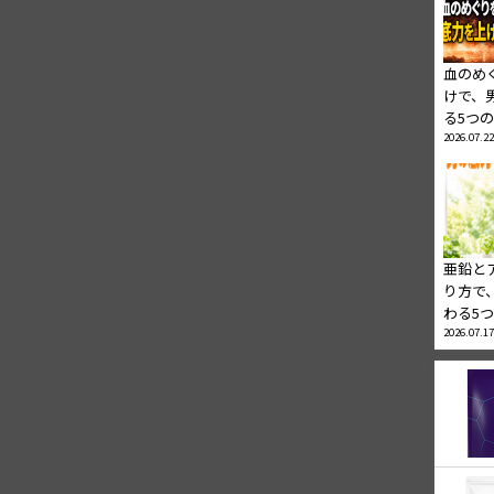
血のめ
けで、
る5つ
2026.07.22
亜鉛と
り方で
わる5
2026.07.17