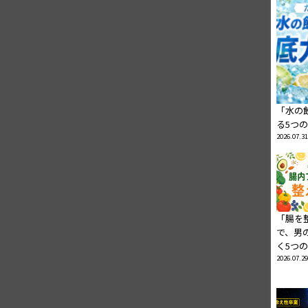
「水の
る5つ
2026.07.31
「腸を
で、男
く5つ
2026.07.29