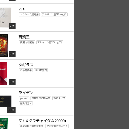
23zi
セクシー女優起用
アルギニン量690mg/日
7位
百凱王
高麗山参配合
アルギニン量525mg/日
8位
タギラス
お手軽価格
2019年発売
9位
ライデン
pickup
広告宣伝に積極的
顆粒タイプ
配合成分×
10位
マカ&クラチャイダム20000+
全成分配合量記載あり
マカ特有の匂いあり