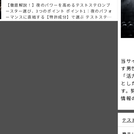
【徹底解説！】夜のパワーを高めるテストステロンブ
ースター選び、3つのポイント ポイント1：夜のパフォ
ーマンスに直結する【特許成分】で選ぶ テストステロ
ンブースターの核心は、「テストステロンそのものを
自然にサポートする特許成分」が入っているかどうか
です。 特に注目すべきは以下の2成分。
Testofen®（テストフェン®...
当サ
す男
「活
とし
す。
情報
テス
商品