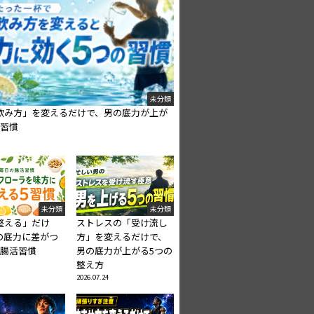
未分類
飲み方」を変えるだけで、男の底力が上が
の習慣
未分類
未分類
整える」だけ
ストレスの「受け流し
の底力に差がつ
方」を変えるだけで、
の腸活習慣
男の底力が上がる5つの
整え方
2026.07.24