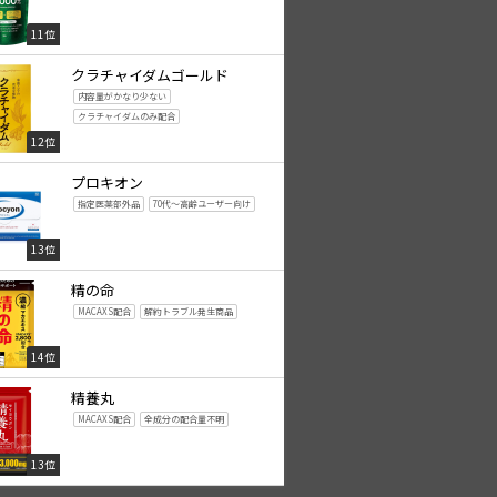
11位
クラチャイダムゴールド
内容量がかなり少ない
クラチャイダムのみ配合
12位
プロキオン
指定医薬部外品
70代～高齢ユーザー向け
13位
精の命
MACAXS配合
解約トラブル発生商品
14位
精養丸
MACAXS配合
全成分の配合量不明
13位