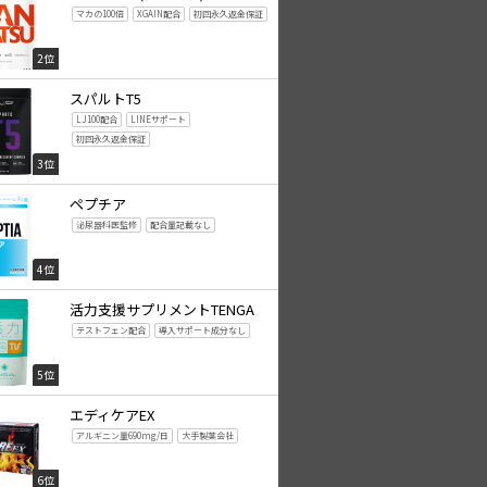
マカの100倍
XGAIN配合
初回永久返金保証
2位
スパルトT5
LJ100配合
LINEサポート
初回永久返金保証
3位
ペプチア
泌尿器科医監修
配合量記載なし
4位
活力支援サプリメントTENGA
テストフェン配合
導入サポート成分なし
5位
エディケアEX
アルギニン量690mg/日
大手製薬会社
6位