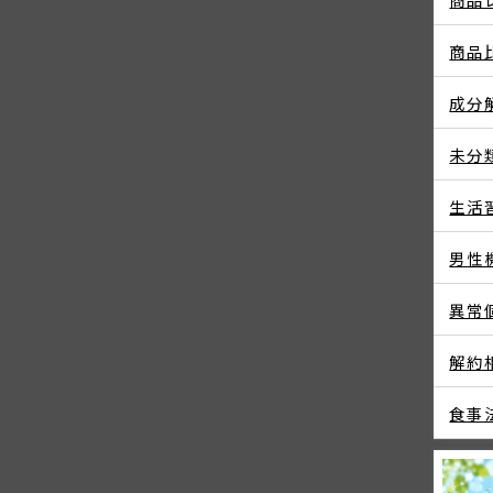
商品
成分
未分
生活
男性
異常
解約
食事